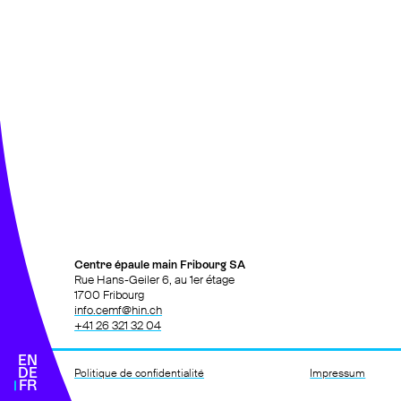
Contact
026 321 32 04
votre premier rendez-vous
Actualités
Développement
& recherche
Et en plus
Centre épaule main Fribourg SA
Rue Hans-Geiler 6, au 1er étage
1700 Fribourg
info.cemf@hin.ch
+41 26 321 32 04
EN
DE
Politique de confidentialité
Impressum
FR