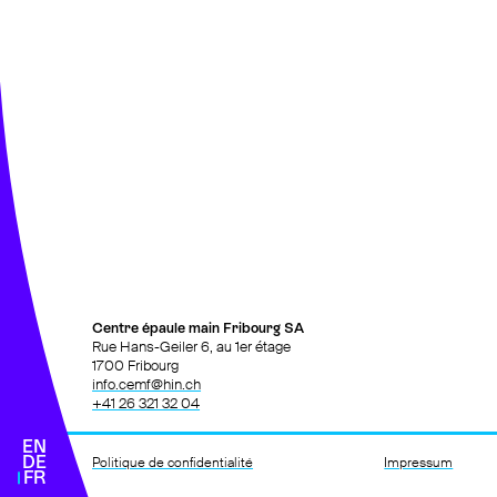
Contact
026 321 32 04
votre premier rendez-vous
Actualités
Développement
& recherche
Et en plus
Centre épaule main Fribourg SA
Rue Hans-Geiler 6, au 1er étage
1700 Fribourg
info.cemf@hin.ch
+41 26 321 32 04
EN
DE
Politique de confidentialité
Impressum
FR