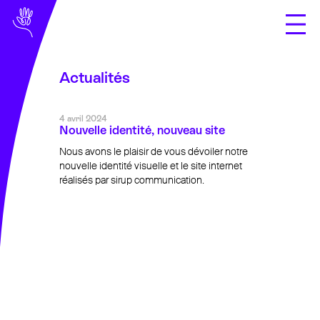
Actualités
Domaines de
compétences
4 avril 2024
Nouvelle identité, nouveau site
À propos
Nous avons le plaisir de vous dévoiler notre
présentation
nouvelle identité visuelle et le site internet
réalisés par sirup communication.
l’équipe
où opérons-nous ?
Infos assurances
Documents
exercices