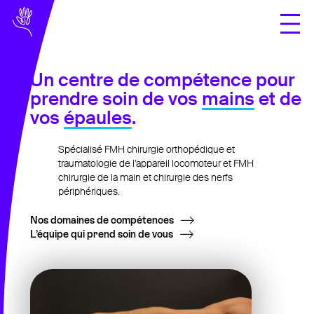
Un centre de compétence pour
Domaines de
prendre soin de vos
mains
et de
compétences
vos
épaules
.
À propos
Spécialisé FMH chirurgie orthopédique et
présentation
traumatologie de l’appareil locomoteur et FMH
chirurgie de la main et chirurgie des nerfs
périphériques.
l’équipe
Nos domaines de compétences
où opérons-nous ?
L’équipe qui prend soin de vous
Infos assurances
Documents
exercices