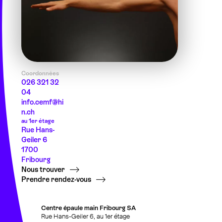
Contact
026 321 32 04
votre premier rendez-vous
Actualités
Coordonnées
Développement
026 321 32
04
& recherche
info.cemf@hi
n.ch
Et en plus
au 1er étage
Rue Hans-
Geiler 6
1700
Fribourg
Nous trouver
Prendre rendez-vous
Centre épaule main Fribourg SA
Rue Hans-Geiler 6, au 1er étage