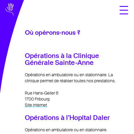
Où opérons-nous ?
Domaines de
compétences
Opérations à la Clinique
À propos
Générale Sainte-Anne
présentation
Opérations en ambulatoire ou en stationnaire. La
clinique permet de réaliser toutes nos prestations.
l’équipe
Rue Hans-Geiler 6
où opérons-nous ?
1700 Fribourg
Site internet
Infos assurances
Documents
Opérations à l’Hopital Daler
exercices
Opérations en ambulatoire ou en stationnaire.