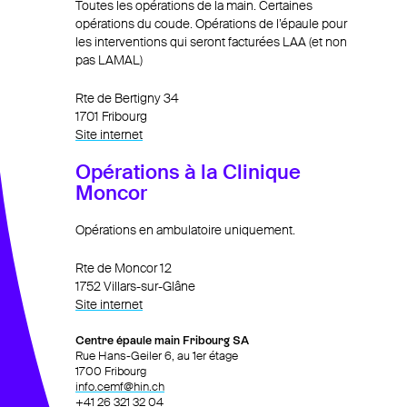
Toutes les opérations de la main. Certaines
Contact
opérations du coude. Opérations de l’épaule pour
les interventions qui seront facturées LAA (et non
026 321 32 04
pas LAMAL)
votre premier rendez-vous
Rte de Bertigny 34
1701 Fribourg
Actualités
Site internet
Développement
Opérations à la Clinique
& recherche
Moncor
Et en plus
Opérations en ambulatoire uniquement.
Rte de Moncor 12
1752 Villars-sur-Glâne
Site internet
Centre épaule main Fribourg SA
Rue Hans-Geiler 6, au 1er étage
1700 Fribourg
info.cemf@hin.ch
+41 26 321 32 04