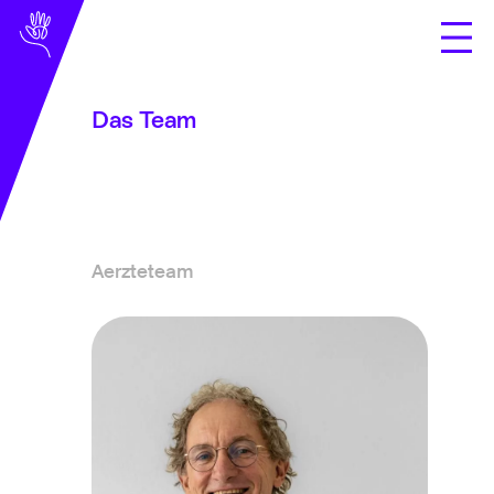
Das Team
Fachbereiche
Über uns
präsentation
Aerzteteam
das team
wo operieren wir?
Versicherungsinfos
Dokumente
übungen
Kontakt