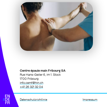
026 321 32 04
ihr erster termin
News
Entwicklung
&
Forschung
Und zusätzlich
Centre épaule main Fribourg SA
Rue Hans-Geiler 6, im 1. Stock
1700 Fribourg
info.cemf@hin.ch
+41 26 321 32 04
EN
DE
Datenschutzrichtlinie
Impressum
FR