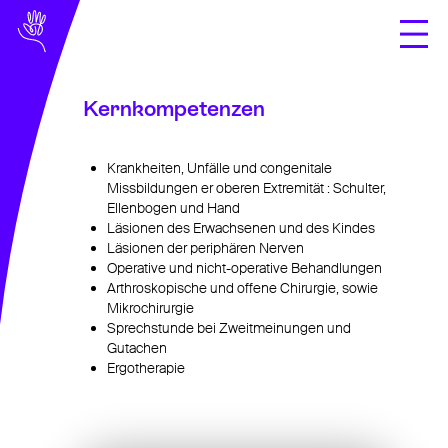
Kernkompetenzen
Fachbereiche
Über uns
Krankheiten, Unfälle und congenitale
Missbildungen er oberen Extremität : Schulter,
präsentation
Ellenbogen und Hand
Läsionen des Erwachsenen und des Kindes
das team
Läsionen der periphären Nerven
Operative und nicht-operative Behandlungen
Arthroskopische und offene Chirurgie, sowie
wo operieren wir?
Mikrochirurgie
Versicherungsinfos
Sprechstunde bei Zweitmeinungen und
Gutachen
Dokumente
Ergotherapie
übungen
Kontakt